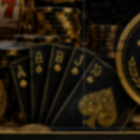
Products
Services
JOKER77
Promo & Bonus Harian
Slot Gacor Pagi Ini
Turnamen & Event
Slot Gacor Siang Ini
Program VIP & Cashback
Slot Gacor Sore Ini
Metode Pembayaran
Slot Gacor Malam Ini
Fitur Deposit
Slot Gacor Jackpot Terbesar
Fitur Withdraw
Slot Gacor Hari Ini
Program Referral
Slot777
© 2025 JOKER77 Situs SLOT GACOR Terbesar Di Indonesia. All rights reserved.