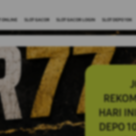
T ONLINE
SLOT GACOR
SLOT GACOR LOGIN
SLOT DEPO 10K
J
REKOM
HARI IN
DEPO 1